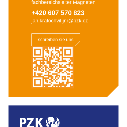
fachbereichsleiter Magneten
+420 607 570 823
jan.kratochvil.jnr@pzk.cz
schreiben sie uns