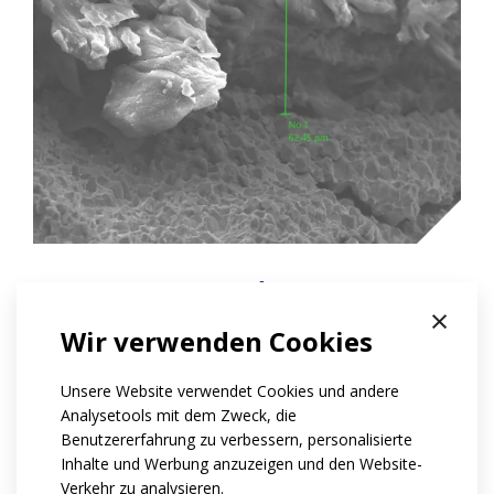
anwendungsbereiche
×
Wir verwenden Cookies
Defektoskopie
Anzeige der Materialstruktur
Unsere Website verwendet Cookies und andere
Erkennung von Verunreinigungen und
Analysetools mit dem Zweck, die
Benutzererfahrung zu verbessern, personalisierte
Fremdstoffen
Inhalte und Werbung anzuzeigen und den Website-
Schichtdickenmessung
Verkehr zu analysieren.