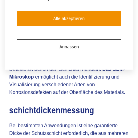
materialstruktur und
Alle akzeptieren
Defektoskopie
Die Elektronenmikroskopie ermöglicht die
Untersuchung von Defekten sowohl an der Oberfläche
Anpassen
als auch im Inneren des Materials. Dabei kann es sich
um sehr kleine Risse (Mikrorisse), Schmutz oder
Defekte zwischen den Schichten handeln.
Das SEM-
Mikroskop
ermöglicht auch die Identifizierung und
Visualisierung verschiedener Arten von
Korrosionsdefekten auf der Oberfläche des Materials.
schichtdickenmessung
Bei bestimmten Anwendungen ist eine garantierte
Dicke der Schutzschicht erforderlich, die aus mehreren