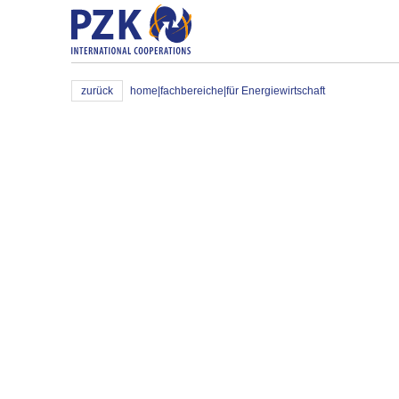
zurück
home
|
fachbereiche
|
für Energiewirtschaft