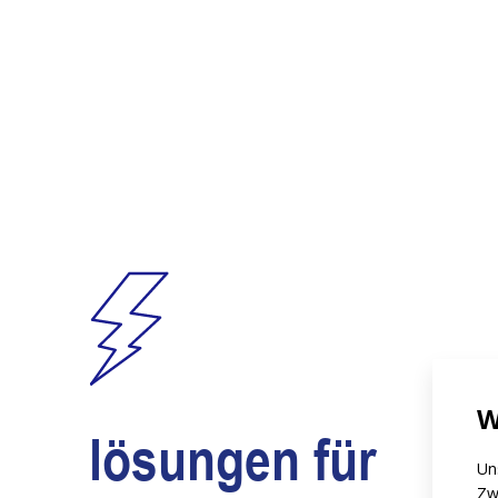
W
lösungen für
Un
Zw