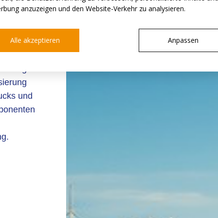
rbung anzuzeigen und den Website-Verkehr zu analysieren.
Alle akzeptieren
Anpassen
ends der
ung,
 Energie
sierung
ucks und
mponenten
ng.