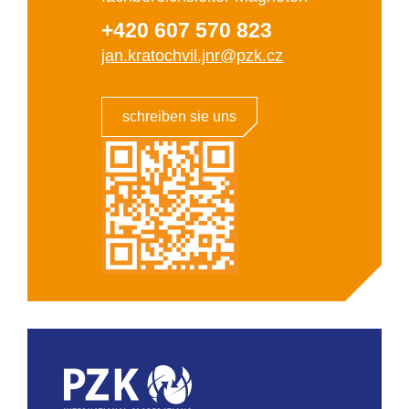
+420 607 570 823
jan.kratochvil.jnr@pzk.cz
schreiben sie uns