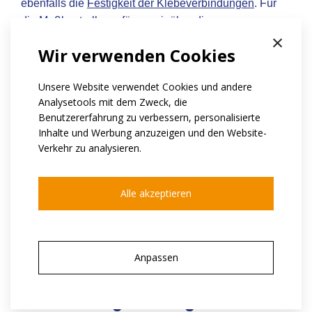
ebenfalls die
Festigkeit der Klebeverbindungen
. Für
die Maßkontrolle verfügen wir über die
×
Koordinatenmessmaschine (CMM) und das
Wir verwenden Cookies
Auswuchten führen wir auf eigener
Auswuchtmaschine
durch. Wir sind in der Lage, mittels der Methode der
Unsere Website verwendet Cookies und andere
finiten Elemente
(FEM) die geeignete Lösung zu
Analysetools mit dem Zweck, die
entwerfen oder zu optimieren.
Benutzererfahrung zu verbessern, personalisierte
Inhalte und Werbung anzuzeigen und den Website-
wir spezialisieren uns auf
Verkehr zu analysieren.
Berechnung des Drehmoments von
Alle akzeptieren
Magnetkupplungen
Konstruktion von Magnetkupplungen
Prototyping
Anpassen
Massenproduktion von Magnetkupplungen
verwendung der magnetischen