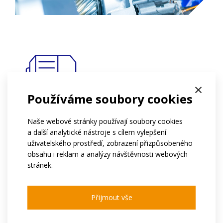
×
Používáme soubory cookies
elektrické stroje točivé
Naše webové stránky používají soubory cookies
a další analytické nástroje s cílem vylepšení
Elektrické motory a generátory nachází široké
uživatelského prostředí, zobrazení přizpůsobeného
uplatnění v oblasti průmyslové automatizace, pohonů
obsahu i reklam a analýzy návštěvnosti webových
speciálních strojů, energetiky a elektromobility. V
stránek.
odvětví jsou kladeny čím dál přísnější požadavky na
účinnost a spolehlivost výsledného systému.
Přijmout vše
Optimalizace ložisek, vyvážení rotoru a sofistikované
metody chlazení umožňují vyšší otáčky a delší
životnost. Lehká konstrukce snižuje spotřebu energie a