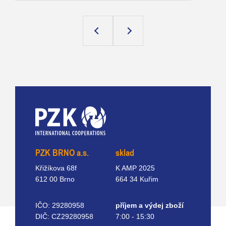
PZK BRNO a.s.
sklad
Křižíkova 68f
K AMP 2025
612 00 Brno
664 34 Kuřim
IČO: 29280958
příjem a výdej zboží
DIČ: CZ29280958
7:00 - 15:30