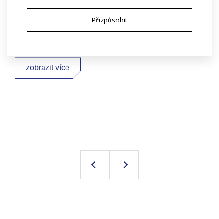
usnadňuje integraci do různých aplikací. Budoucnost
Přizpůsobit
elektrických strojů směřuje k ještě efektivnějším a
ekologičtějším řešením.
zobrazit více