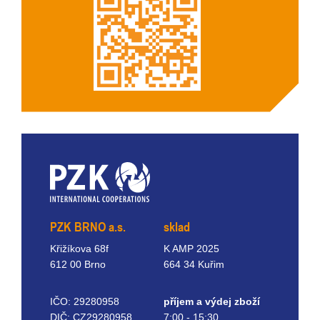
PZK BRNO a.s.
sklad
Křižíkova 68f
K AMP 2025
612 00 Brno
664 34 Kuřim
IČO: 29280958
příjem a výdej zboží
DIČ: CZ29280958
7:00 - 15:30