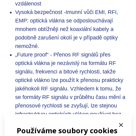
vzdálenost
Vysoká bezpečnost -Imunní vůči EMI, RFI,
EMP: optická vlákna se odposlouchávají
mnohem obtížněji než koaxiální kabely a
podobně zarušení okolí je v případě optiky
nemožné.
„Future proof“ - Přenos RF signálů přes
optická vlákna je nezávislý na formátu RF
signálu, frekvenci a bitové rychlosti, takže
optické vlákno lze použít k přenosu prakticky
jakéhokoli RF signálu. Vzhledem k tomu, že
se formáty RF signálu v průběhu času mění a
přenosové rychlosti se zvyšují, lze stejnou
infrastrukturu optických vláken používat bez
×
potřeby aktualizace řešení. Provozovatel
Používáme soubory cookies
může dokonce flexibilně distribuovat různé