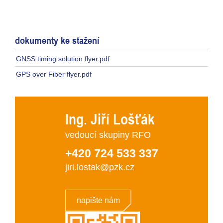
dokumenty ke stažení
GNSS timing solution flyer.pdf
GPS over Fiber flyer.pdf
Ing. Jiří Lošťák
vedoucí skupiny RFO
+420 724 533 337
jiri.lostak@pzk.cz
napište nám