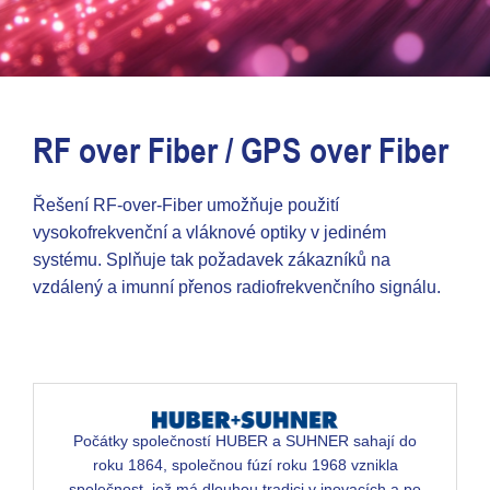
RF over Fiber / GPS over Fiber
Řešení RF-over-Fiber umožňuje použití
vysokofrekvenční a vláknové optiky v jediném
systému. Splňuje tak požadavek zákazníků na
vzdálený a imunní přenos radiofrekvenčního signálu.
Počátky společností HUBER a SUHNER sahají do
roku 1864, společnou fúzí roku 1968 vznikla
společnost, jež má dlouhou tradici v inovacích a po