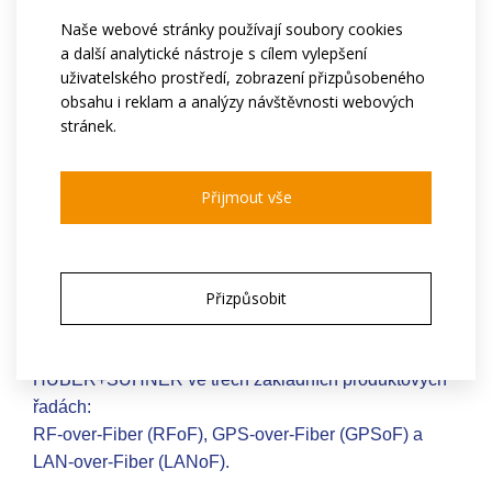
typy signálů prostřednictvím stejné optické
Naše webové stránky používají soubory cookies
infrastruktury
a další analytické nástroje s cílem vylepšení
Cena a velikost kabelů - Kabely s optickými
uživatelského prostředí, zobrazení přizpůsobeného
obsahu i reklam a analýzy návštěvnosti webových
vlákny představují zlomek velikosti a
stránek.
hmotnosti ve srovnání s koaxiálními kabely;
jejich instalace a údržba jsou mnohem
jednodušší a méně nákladné. Kabely s
Přijmout vše
optickými vlákny jsou také ze své podstaty
spolehlivější než koaxiální a mnohem méně
náchylné ke korozi a dalším vlivům prostředí.
Přizpůsobit
Propojení RF-over-Fiber dodává výrobce
HUBER+SUHNER ve třech základních produktových
řadách:
RF-over-Fiber (RFoF), GPS-over-Fiber (GPSoF) a
LAN-over-Fiber (LANoF).