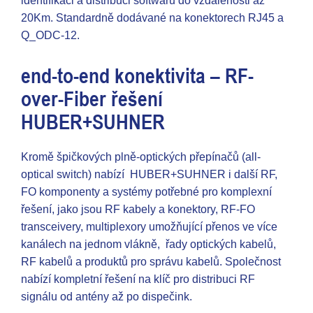
identifikaci a distribuci softwaru do vzdálenosti až
20Km. Standardně dodávané na konektorech RJ45 a
Q_ODC-12.
end-to-end konektivita – RF-
over-Fiber řešení
HUBER+SUHNER
Kromě špičkových plně-optických přepínačů (all-
optical switch) nabízí HUBER+SUHNER i další RF,
FO komponenty a systémy potřebné pro komplexní
řešení, jako jsou RF kabely a konektory, RF-FO
transceivery, multiplexory umožňující přenos ve více
kanálech na jednom vlákně, řady optických kabelů,
RF kabelů a produktů pro správu kabelů. Společnost
nabízí kompletní řešení na klíč pro distribuci RF
signálu od antény až po dispečink.