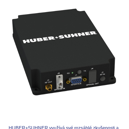
HUBER+SUHNER využívá své rozsáhlé zkušenosti a