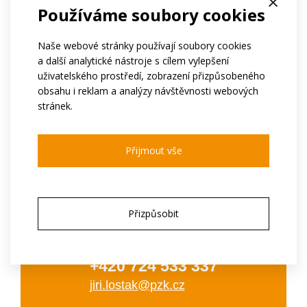
×
Používáme soubory cookies
Naše webové stránky používají soubory cookies
a další analytické nástroje s cílem vylepšení
uživatelského prostředí, zobrazení přizpůsobeného
obsahu i reklam a analýzy návštěvnosti webových
Extra nízký útlum, VSWR, PIM
stránek.
Pro aplikace do 12GHz
Kompatibilní s kabely jiných výrobců
Přijmout vše
Přizpůsobit
Ing. Jiří Lošťák
vedoucí skupiny RFO
+420 724 533 337
jiri.lostak@pzk.cz