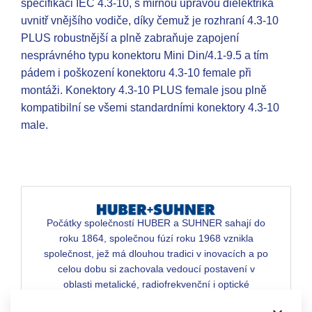
specifikaci IEC 4.3-10, s mírnou úpravou dielektrika
uvnitř vnějšího vodiče, díky čemuž je rozhraní 4.3-10
PLUS robustnější a plně zabraňuje zapojení
nesprávného typu konektoru Mini Din/4.1-9.5 a tím
pádem i poškození konektoru 4.3-10 female při
montáži. Konektory 4.3-10 PLUS female jsou plně
kompatibilní se všemi standardními konektory 4.3-10
male.
Počátky společností HUBER a SUHNER sahají do
roku 1864, společnou fúzí roku 1968 vznikla
společnost, jež má dlouhou tradici v inovacích a po
celou dobu si zachovala vedoucí postavení v
oblasti metalické, radiofrekvenční i optické
konektivity pro náročné aplikace.