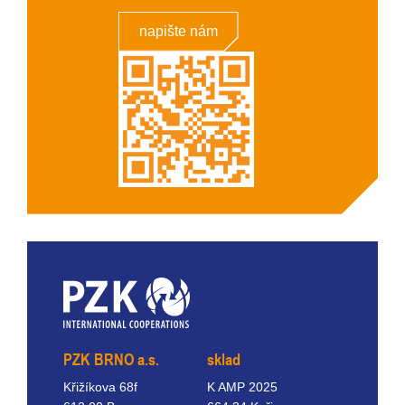
napište nám
PZK BRNO a.s.
sklad
Křižíkova 68f
K AMP 2025