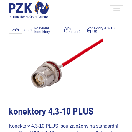
Toggle
navigati
koaxiální
typy
konektory 4.3-10
zpět
domů
|
|
|
konektory
konektorů
PLUS
konektory 4.3-10 PLUS
Konektory 4.3-10 PLUS jsou založeny na standardní