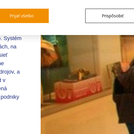
abilného
kajších
Prijať všetko
Prispôsobiť
lepšenie
etí na
b. Systém
ách, na
sieť
ne
drojov, a
t v
ená
e podniky