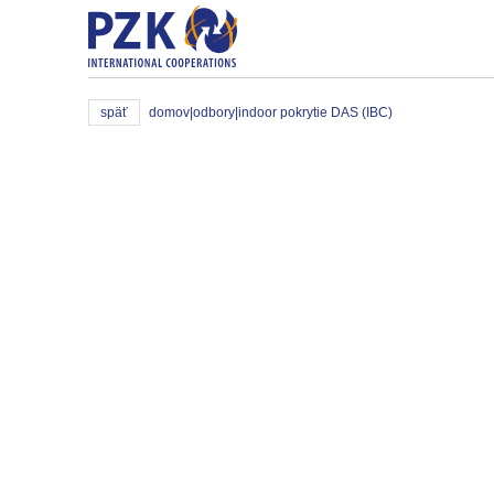
späť
domov
|
odbory
|
indoor pokrytie DAS (IBC)