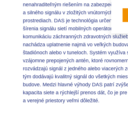
nenahraditeľným riešením na zabezpečenie st
a silného signálu v zložitých vnútorných a von
prostrediach. DAS je technológia určená na z
šírenia signálu sietí mobilných operátorov a si
komunikáciu záchranných zdravotných služie
nachádza uplatnenie najmä vo veľkých budov
štadiónoch alebo v tuneloch. Systém využíva 
vzájomne prepojených antén, ktoré rovnomer
rozvádzajú signál z jedného alebo viacerých z
tým dodávajú kvalitný signál do všetkých mies
budove. Medzi hlavné výhody DAS patrí zvýš
kapacita siete a rýchlejší prenos dát, čo je pr
a verejné priestory veľmi dôležité.