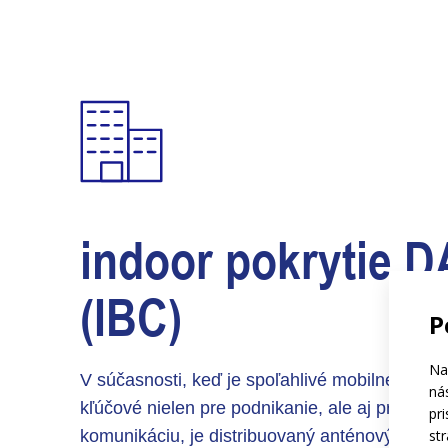
indoor pokrytie 
(IBC)
P
Na
V súčasnosti, keď je spoľahlivé mobilné pripoj
ná
kľúčové nielen pre podnikanie, ale aj pre kaž
pr
komunikáciu, je distribuovaný anténový syst
st