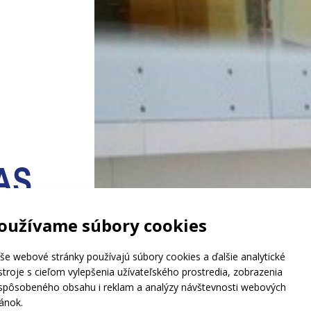
DAS
oužívame súbory cookies
še webové stránky používajú súbory cookies a ďalšie analytické
enie
stroje s cieľom vylepšenia užívateľského prostredia, zobrazenia
dodennú
ispôsobeného obsahu i reklam a analýzy návštevnosti webových
ém (DAS)
ránok.