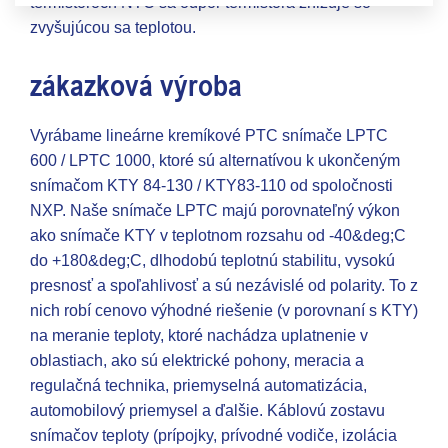
termistoroch NTC sa odpor termistora znižuje so
zvyšujúcou sa teplotou.
zákazková výroba
Vyrábame lineárne kremíkové PTC snímače LPTC
600 / LPTC 1000, ktoré sú alternatívou k ukončeným
snímačom KTY 84-130 / KTY83-110 od spoločnosti
NXP. Naše snímače LPTC majú porovnateľný výkon
ako snímače KTY v teplotnom rozsahu od -40&deg;C
do +180&deg;C, dlhodobú teplotnú stabilitu, vysokú
presnosť a spoľahlivosť a sú nezávislé od polarity. To z
nich robí cenovo výhodné riešenie (v porovnaní s KTY)
na meranie teploty, ktoré nachádza uplatnenie v
oblastiach, ako sú elektrické pohony, meracia a
regulačná technika, priemyselná automatizácia,
automobilový priemysel a ďalšie. Káblovú zostavu
snímačov teploty (prípojky, prívodné vodiče, izolácia