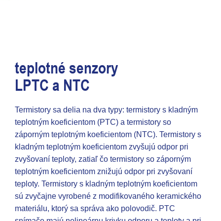
teplotné senzory
LPTC a NTC
Termistory sa delia na dva typy: termistory s kladným
teplotným koeficientom (PTC) a termistory so
záporným teplotným koeficientom (NTC). Termistory s
kladným teplotným koeficientom zvyšujú odpor pri
zvyšovaní teploty, zatiaľ čo termistory so záporným
teplotným koeficientom znižujú odpor pri zvyšovaní
teploty. Termistory s kladným teplotným koeficientom
sú zvyčajne vyrobené z modifikovaného keramického
materiálu, ktorý sa správa ako polovodič. PTC
snímače majú nelineárnu krivku odporu a teploty a pri