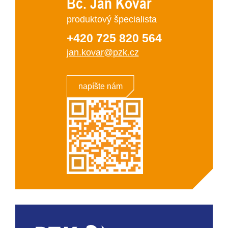
Bc. Jan Kovář
produktový špecialista
+420 725 820 564
jan.kovar@pzk.cz
napíšte nám