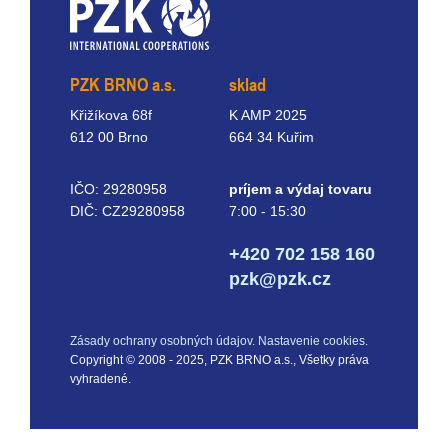
PZK BRNO a.s.
sklad
Křižíkova 68f
K AMP 2025
612 00 Brno
664 34 Kuřim
IČO: 29280958
príjem a výdaj tovaru
DIČ: CZ29280958
7:00 - 15:30
+420 702 158 160
pzk@pzk.cz
Zásady ochrany osobných údajov.
Nastavenie cookies.
Copyright © 2008 - 2025, PZK BRNO a.s., Všetky práva
vyhradené.