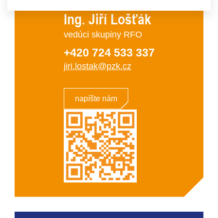
Ing. Jiří Lošťák
vedúci skupiny RFO
+420 724 533 337
jiri.lostak@pzk.cz
napíšte nám