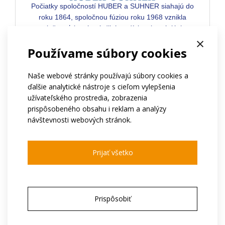
Počiatky spoločností HUBER a SUHNER siahajú do
roku 1864, spoločnou fúziou roku 1968 vznikla
spoločnosť, ktorá má dlhú tradíciu v inováciách a
×
po celý čas si zachovala vedúce postavenie v
Používame súbory cookies
oblasti metalickej, rádiofrekvenčnej i optickej
konektivity pre náročné aplikácie.
Naše webové stránky používajú súbory cookies a
ďalšie analytické nástroje s cieľom vylepšenia
užívateľského prostredia, zobrazenia
prispôsobeného obsahu i reklam a analýzy
návštevnosti webových stránok.
Pre aplikácie do 200MHz
Prijať všetko
75-130Ohm prevedenie
Vhodné pre počítačové siete a riadenie
procesov
Prispôsobiť