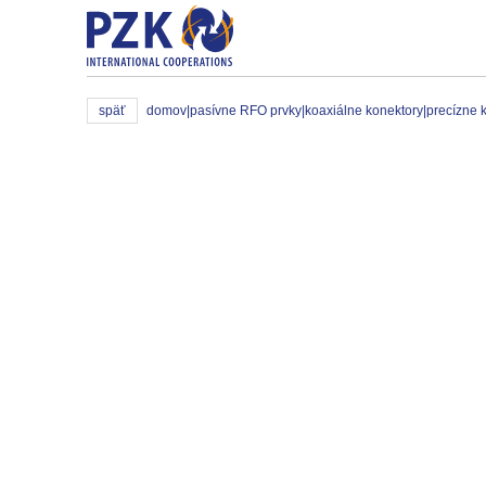
späť
domov
|
pasívne RFO prvky
|
koaxiálne konektory
|
precízne