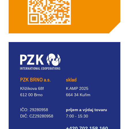
PZK BRNO a.s.
sklad
Křižíkova 68f
K AMP 2025
612 00 Brno
664 34 Kuřim
IČO: 29280958
príjem a výdaj tovaru
DIČ: CZ29280958
7:00 - 15:30
+420 702 158 160