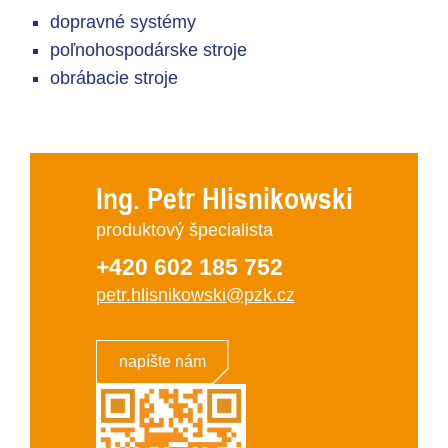
dopravné systémy
poľnohospodárske stroje
obrábacie stroje
Ing. Petr Hlisnikowski
produktový špecialista
+420 602 185 752
petr.hlisnikowski@pzk.cz
napíšte nám