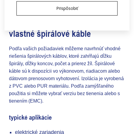
Prispôsobiť
vlastné špirálové káble
Podľa vašich požiadaviek môžeme navrhnúť vhodné
riešenia špirálových káblov, ktoré zahŕňajú dĺžku
špirály, dĺžky koncov, počet a prierez žíl. Špirálové
káble sú k dispozícii vo výkonovom, riadiacom alebo
dátovom prenosovom vyhotovení. Izolácia je vyrobená
z PVC alebo PUR materiálu. Podľa zamýšľaného
použitia si môžete vybrať verziu bez tienenia alebo s
tienením (EMC).
typické aplikácie
elektrické zariadenia