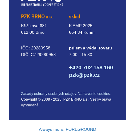
PZK BRNO a.s.
sklad
Křižíkova 68f
K AMP 2025
612 00 Brno
664 34 Kuřim
IČO: 29280958
príjem a výdaj tovaru
DIČ: CZ29280958
7:00 - 15:30
+420 702 158 160
pzk@pzk.cz
Zásady ochrany osobných údajov.
Nastavenie cookies.
Copyright © 2008 - 2025, PZK BRNO a.s., Všetky práva
vyhradené.
Always more, FOREGROUND