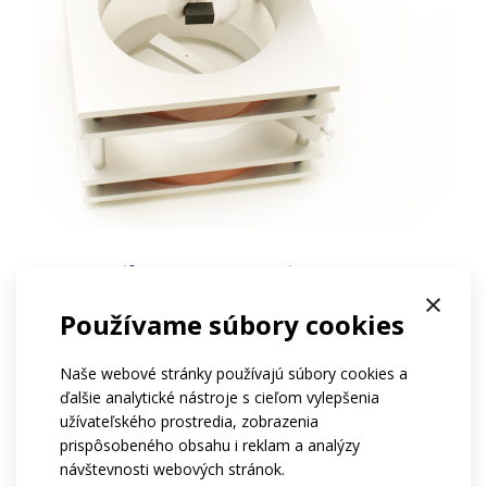
magnetický moment
×
Používame súbory cookies
Magnetický moment je predovšetkým vlastnosťou
elementárnych častíc. Keďže zmagnetizovaný magnet
Naše webové stránky používajú súbory cookies a
je usporiadaná materiálová štruktúra, tieto momenty sa
ďalšie analytické nástroje s cieľom vylepšenia
sčítajú do výsledného magnetického dipólového
užívateľského prostredia, zobrazenia
momentu magnetu, ktorý sa potom meria pomocou
prispôsobeného obsahu i reklam a analýzy
návštevnosti webových stránok.
fluxmetra a Helmholtzových cievok. Týmto meraním sa