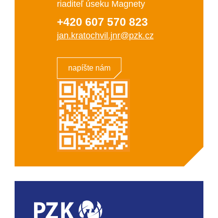
riaditeľ úseku Magnety
+420 607 570 823
jan.kratochvil.jnr@pzk.cz
napíšte nám