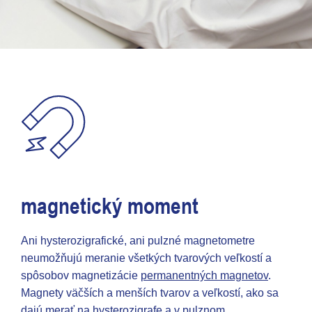
magnetický moment
Ani hysterozigrafické, ani pulzné magnetometre
neumožňujú meranie všetkých tvarových veľkostí a
spôsobov magnetizácie
permanentných magnetov
.
Magnety väčších a menších tvarov a veľkostí, ako sa
dajú merať na hysterozigrafe a v pulznom