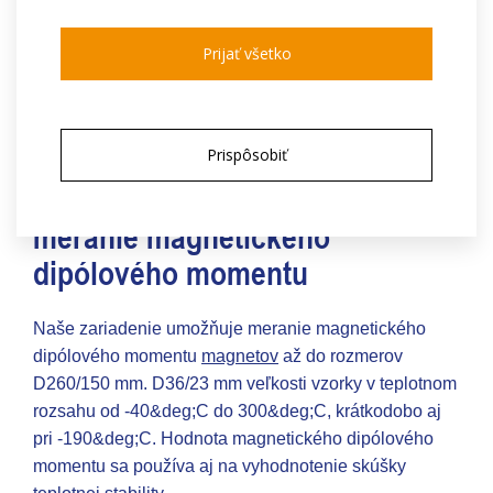
získa hodnota vzhľadom na materiál a objem magnetu,
ktorú možno porovnať s inými dodávkami, aby sa
Prijať všetko
sledovali prípadné odchýlky a, čo je najdôležitejšie,
aby sa zabezpečila stála kvalita výrobku. Meranie
magnetického dipólového momentu je možné len v
prípade bipolárne
zmagnetizovaných
permanentných
Prispôsobiť
magnetov.
meranie magnetického
dipólového momentu
Naše zariadenie umožňuje meranie magnetického
dipólového momentu
magnetov
až do rozmerov
D260/150 mm. D36/23 mm veľkosti vzorky v teplotnom
rozsahu od -40&deg;C do 300&deg;C, krátkodobo aj
pri -190&deg;C. Hodnota magnetického dipólového
momentu sa používa aj na vyhodnotenie skúšky