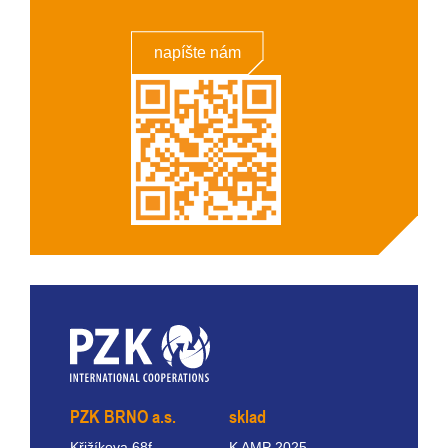
napíšte nám
PZK BRNO a.s.
sklad
Křižíkova 68f
K AMP 2025