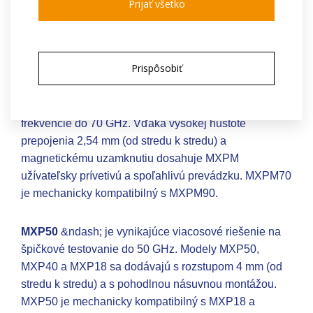
Prijať všetko
hustote prepojenia 2,54 mm (od stredu k stredu) a
magnetickému uzamknutiu zaručuje séria MXPM
užívateľsky prívetivú a spoľahlivú prevádzku. MXPM90
Prispôsobiť
je mechanicky kompatibilný s MXPM70.
MXPM70
&ndash; je pokročilé viacosové riešenie pre
frekvencie do 70 GHz. Vďaka vysokej hustote
prepojenia 2,54 mm (od stredu k stredu) a
magnetickému uzamknutiu dosahuje MXPM
užívateľsky prívetivú a spoľahlivú prevádzku. MXPM70
je mechanicky kompatibilný s MXPM90.
MXP50
&ndash; je vynikajúce viacosové riešenie na
špičkové testovanie do 50 GHz. Modely MXP50,
MXP40 a MXP18 sa dodávajú s rozstupom 4 mm (od
stredu k stredu) a s pohodlnou násuvnou montážou.
MXP50 je mechanicky kompatibilný s MXP18 a