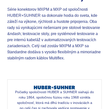
Série konektorov MXPM a MXP od spoločnosti
HUBER+SUHNER sa dokonale hodia do sveta, kde
záleží na výkone, rýchlosti a hustote pripojenia. Oba
rady sú vynikajúcimi riešeniami pre stolové testovanie
&ndash; testovacie stoly, pre systémové testovanie a
pre internú kabeláž v automatizovaných testovacích
zariadeniach. Celý rad zostáv MXPM a MXP sa
štandardne dodáva s vysoko flexibilným a mimoriadne
stabilným radom káblov Multiflex.
Počiatky spoločností HUBER a SUHNER siahajú do
roku 1864, spoločnou fúziou roku 1968 vznikla
spoločnosť, ktorá má dlhú tradíciu v inováciách a
po celý čas si zachovala vedúce postavenie v