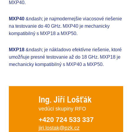
MXP40.
MXP40
&ndash; je najmodernejšie viacosové riešenie
na testovanie do 40 GHz. MXP40 je mechanicky
kompatibilný s MXP18 a MXP50.
MXP18
&ndash; je nákladovo efektívne riešenie, ktoré
umožňuje presné testovanie až do 18 GHz. MXP18 je
mechanicky kompatibilný s MXP40 a MXP50.
Ing. Jiří Lošťák
vedúci skupiny RFO
+420 724 533 337
jiri.lostak@pzk.cz