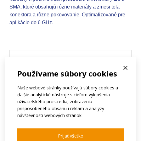
SMA, ktoré obsahujú rôzne materiály a zmesi tela
konektora a rôzne pokovovanie. Optimalizované pre
aplikácie do 6 GHz.
×
Počiatky spoločností HUBER a SUHNER siahajú do
Používame súbory cookies
roku 1864, spoločnou fúziou roku 1968 vznikla
spoločnosť, ktorá má dlhú tradíciu v inováciách a
Naše webové stránky používajú súbory cookies a
po celý čas si zachovala vedúce postavenie v
ďalšie analytické nástroje s cieľom vylepšenia
oblasti metalickej, rádiofrekvenčnej i optickej
užívateľského prostredia, zobrazenia
konektivity pre náročné aplikácie.
prispôsobeného obsahu i reklam a analýzy
návštevnosti webových stránok.
Prijať všetko