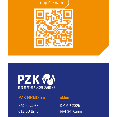
napíšte nám
PZK BRNO a.s.
sklad
Křižíkova 68f
K AMP 2025
612 00 Brno
664 34 Kuřim