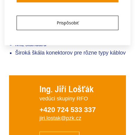
Pre frekvencie do 26 GHz
ECO verzia
Prispôsobiť
Vynikajúci VSWR
Kompatibilný s konektormi PC35 a SK
MIL štandard
Široká škála konektorov pre rôzne typy káblov
Ing. Jiří Lošťák
vedúci skupiny RFO
+420 724 533 337
jiri.lostak@pzk.cz