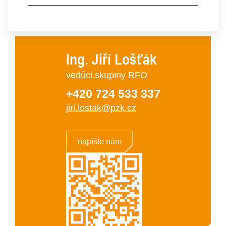
Ing. Jiří Lošťák
vedúci skupiny RFO
+420 724 533 337
jiri.lostak@pzk.cz
napíšte nám