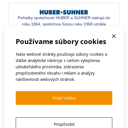
Počiatky spoločností HUBER a SUHNER siahajú do
roku 1864, spoločnou fúziou roku 1968 vznikla
spoločnosť, ktorá má dlhú tradíciu v inováciách a
×
po celý čas si zachovala vedúce postavenie v
Používame súbory cookies
oblasti metalickej, rádiofrekvenčnej i optickej
konektivity pre náročné aplikácie.
Naše webové stránky používajú súbory cookies a
ďalšie analytické nástroje s cieľom vylepšenia
užívateľského prostredia, zobrazenia
prispôsobeného obsahu i reklam a analýzy
návštevnosti webových stránok.
Pre aplikácie do 18 GHz
Prijať všetko
MIL štandard
Kompatibilný s radom OSP
Zvýšený deklarovaný počet pripojení/odpojení
Prispôsobiť
na 1000