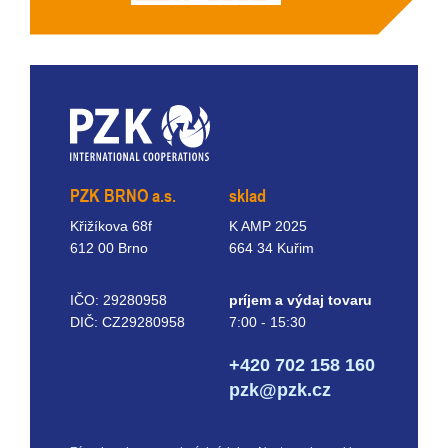
PZK BRNO a.s.
sklad
Křižíkova 68f
K AMP 2025
612 00 Brno
664 34 Kuřim
IČO: 29280958
príjem a výdaj tovaru
DIČ: CZ29280958
7:00 - 15:30
+420 702 158 160
pzk@pzk.cz