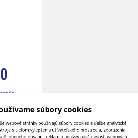
90
poruje
hustote
oužívame súbory cookies
éria MXPM
ka
še webové stránky používajú súbory cookies a ďalšie analytické
je
stroje s cieľom vylepšenia užívateľského prostredia, zobrazenia
.
ispôsobeného obsahu i reklam a analýzy návštevnosti webových