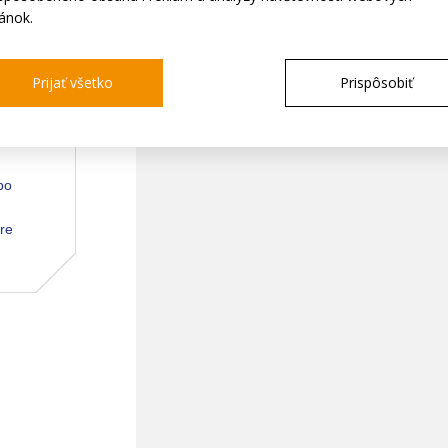
ránok.
Prijať všetko
Prispôsobiť
o
po
pre