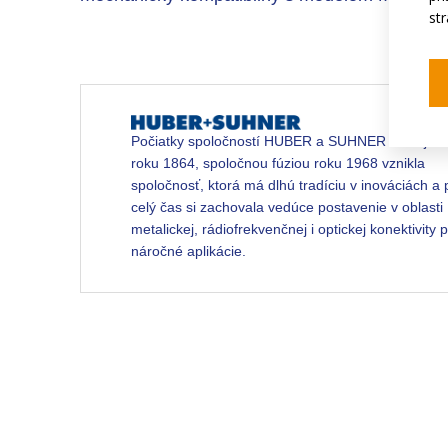
st
Počiatky spoločností HUBER a SUHNER siahajú d
roku 1864, spoločnou fúziou roku 1968 vznikla
spoločnosť, ktorá má dlhú tradíciu v inováciách a 
celý čas si zachovala vedúce postavenie v oblasti
metalickej, rádiofrekvenčnej i optickej konektivity 
náročné aplikácie.