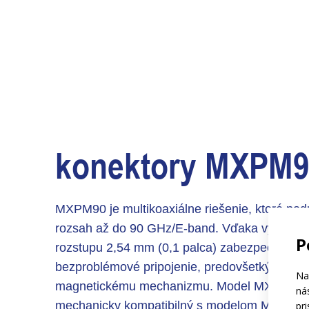
konektory MXPM
MXPM90 je multikoaxiálne riešenie, ktoré pod
rozsah až do 90 GHz/E-band. Vďaka vysokej 
P
rozstupu 2,54 mm (0,1 palca) zabezpečuje s
bezproblémové pripojenie, predovšetkým vďa
Na
magnetickému mechanizmu. Model MXPM90 
ná
mechanicky kompatibilný s modelom MXPM70
pr