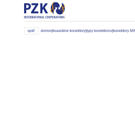
späť
domov
|
koaxiálne konektory
|
typy konektorov
|
konektory M