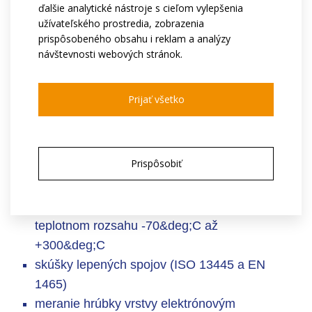
ďalšie analytické nástroje s cieľom vylepšenia
korózne vlastnosti
užívateľského prostredia, zobrazenia
prispôsobeného obsahu i reklam a analýzy
návštevnosti webových stránok.
[
skúšky odolnosti proti korózii HAST
Prijať všetko
skúšky soľnou hmlou (ISO 9227
)
Prispôsobiť
mechanické vlastnosti
skúšky pevnosti v šmyku, ťahu a ohybu v
teplotnom rozsahu -70&deg;C až
+300&deg;C
skúšky lepených spojov (ISO 13445 a EN
1465)
meranie hrúbky vrstvy elektrónovým