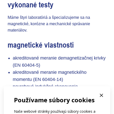
vykonané testy
Máme štyri laboratóriá a špecializujeme sa na
magnetické, korózne a mechanické správanie
materiálov.
magnetické vlastnosti
akreditované meranie demagnetizačnej krivky
(EN 60404-5)
akreditované meranie magnetického
momentu (EN 60404-14)
povrchové indukčné skenovanie
×
test úplnej magnetizácie (nasýtenia)
Používame súbory cookies
meranie odchýlky smeru magnetizácie
(uhlová chyba)
Naše webové stránky používajú súbory cookies a