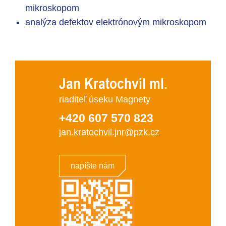
mikroskopom
analýza defektov elektrónovým mikroskopom
Jan Kratochvil ml.
riaditeľ úseku Magnety
+420 607 570 823
jan.kratochvil.jnr@pzk.cz
napíšte nám