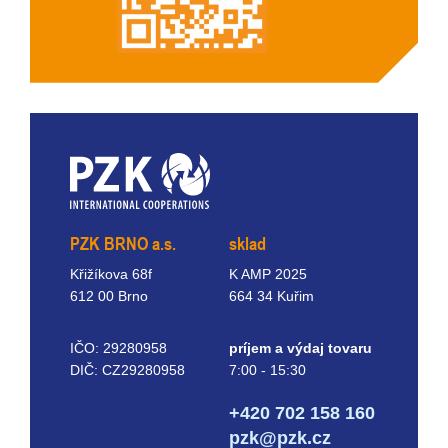
PZK BRNO a.s.
sklad
Křižíkova 68f
K AMP 2025
612 00 Brno
664 34 Kuřim
IČO: 29280958
príjem a výdaj tovaru
DIČ: CZ29280958
7:00 - 15:30
+420 702 158 160
pzk@pzk.cz