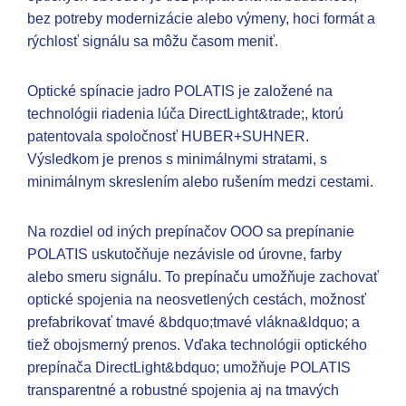
bez potreby modernizácie alebo výmeny, hoci formát a
rýchlosť signálu sa môžu časom meniť.
Optické spínacie jadro POLATIS je založené na
technológii riadenia lúča DirectLight&trade;, ktorú
patentovala spoločnosť HUBER+SUHNER.
Výsledkom je prenos s minimálnymi stratami, s
minimálnym skreslením alebo rušením medzi cestami.
Na rozdiel od iných prepínačov OOO sa prepínanie
POLATIS uskutočňuje nezávisle od úrovne, farby
alebo smeru signálu. To prepínaču umožňuje zachovať
optické spojenia na neosvetlených cestách, možnosť
prefabrikovať tmavé &bdquo;tmavé vlákna&ldquo; a
tiež obojsmerný prenos. Vďaka technológii optického
prepínača DirectLight&bdquo; umožňuje POLATIS
transparentné a robustné spojenia aj na tmavých