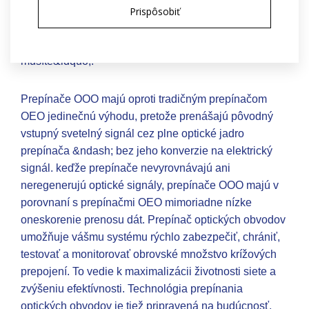
OOO do vašej siete vytvoríte výkonné a nákladovo
Prispôsobiť
efektívne usporiadanie, ktoré vám umožní
&bdquo;prepínať, keď chcete, a smerovať, keď
musíte&ldquo;.
Prepínače OOO majú oproti tradičným prepínačom
OEO jedinečnú výhodu, pretože prenášajú pôvodný
vstupný svetelný signál cez plne optické jadro
prepínača &ndash; bez jeho konverzie na elektrický
signál. keďže prepínače nevyrovnávajú ani
neregenerujú optické signály, prepínače OOO majú v
porovnaní s prepínačmi OEO mimoriadne nízke
oneskorenie prenosu dát. Prepínač optických obvodov
umožňuje vášmu systému rýchlo zabezpečiť, chrániť,
testovať a monitorovať obrovské množstvo krížových
prepojení. To vedie k maximalizácii životnosti siete a
zvýšeniu efektívnosti. Technológia prepínania
optických obvodov je tiež pripravená na budúcnosť,