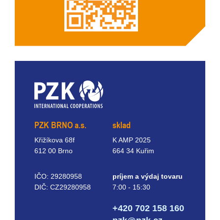
PZK BRNO a.s.
sklad
Křižíkova 68f
K AMP 2025
612 00 Brno
664 34 Kuřim
IČO: 29280958
príjem a výdaj tovaru
DIČ: CZ29280958
7:00 - 15:30
+420 702 158 160