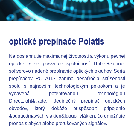
optické prepínače Polatis
Na dosiahnutie maximálnej životnosti a výkonu pevnej
optickej siete poskytuje spoločnosť Huber+Suhner
softvérovo riadené prepínanie optických okruhov. Séria
prepínačov POLATIS zahŕňa desaťročia skúseností
spolu s najnovším technologickým pokrokom a je
vybavená patentovanou technológiou
DirectLight&trade;. Jedinečný prepínač optických
obvodov, ktorý dokáže prispôsobiť pripojenie
&bdquo;tmavých vlákien&ldquo; vlákien, čo umožňuje
prenos slabých alebo prerušovaných signálov.