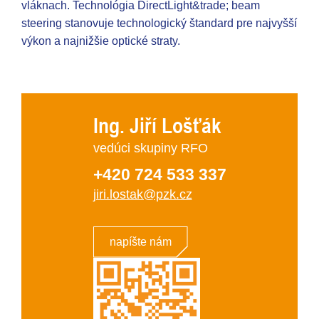
vláknach. Technológia DirectLight&trade; beam
steering stanovuje technologický štandard pre najvyšší
výkon a najnižšie optické straty.
Ing. Jiří Lošťák
vedúci skupiny RFO
+420 724 533 337
jiri.lostak@pzk.cz
napíšte nám