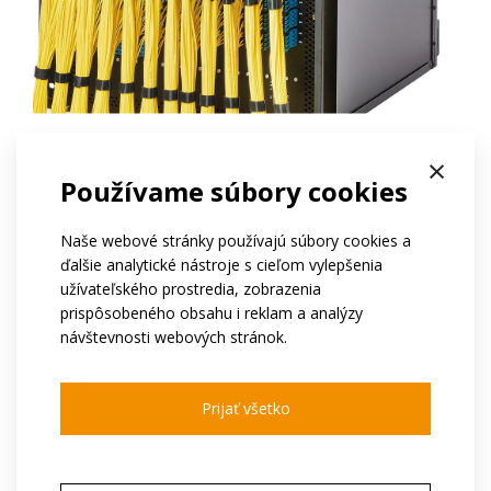
×
[
Používame súbory cookies
Patentovaná technológia DirectLight&trade;
Rozsah veľkostí a konfigurácií od 8x8 do
Naše webové stránky používajú súbory cookies a
576x576
ďalšie analytické nástroje s cieľom vylepšenia
Vynikajúci optický výkon s rýchlym
užívateľského prostredia, zobrazenia
prepínaním a minimálnymi stratami
prispôsobeného obsahu i reklam a analýzy
návštevnosti webových stránok.
Prepínače optických obvodov, sú prepínače z
optických vlákien na optické vlákna (OOO), vysoko
Prijať všetko
efektívne na rýchle prepínanie veľkých objemov dát s
vysokou prenosovou rýchlosťou medzi vláknami a na
aplikácie s nízkou latenciou. zaradením prepínača