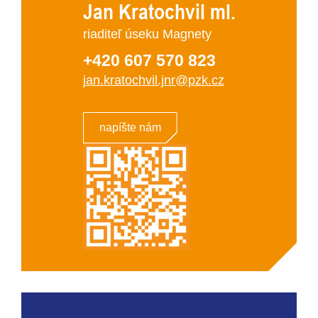
Jan Kratochvil ml.
riaditeľ úseku Magnety
+420 607 570 823
jan.kratochvil.jnr@pzk.cz
napíšte nám