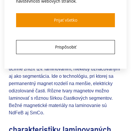
návštevnosti webových stránok.
Prijať všetko
laminované magnety
Prispôsobiť
Vírivé prúdy v permanentných magnetoch možno
účinne znížiť tzv. laminovaním, niekedy označovaným
aj ako segmentácia. Ide o technológiu, pri ktorej sa
permanentný magnet rozdelí na menšie, elektricky
odizolované časti. Rôzne tvary magnetov možno
laminovať s rôznou šírkou čiastkových segmentov.
Bežné magnetické materiály na laminovanie sú
NdFeB aj SmCo.
charakteristiky laminovaných